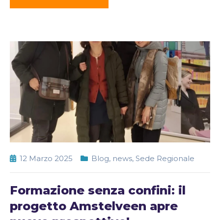
12 Marzo 2025
Blog
,
news
,
Sede Regionale
Formazione senza confini: il
progetto Amstelveen apre