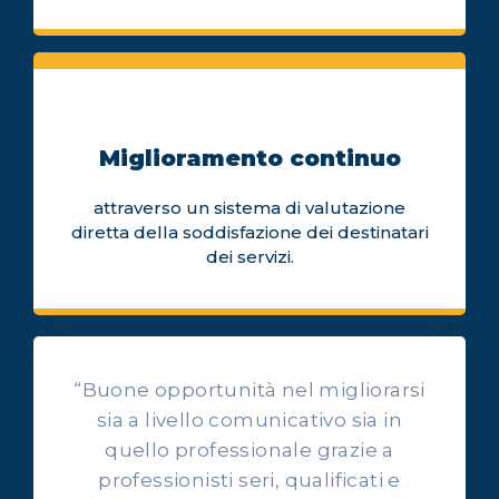
Miglioramento continuo
attraverso un sistema di valutazione
diretta della soddisfazione dei destinatari
dei servizi.
“Buone opportunità nel migliorarsi
sia a livello comunicativo sia in
quello professionale grazie a
professionisti seri, qualificati e
OPINIONI DEI NOSTRI ALLIEVI