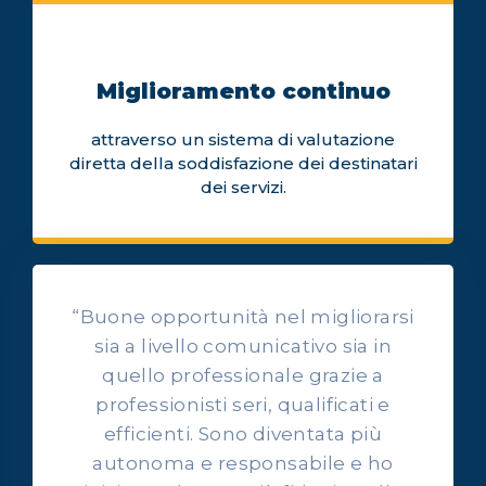
Miglioramento continuo
attraverso un sistema di valutazione
diretta della soddisfazione dei destinatari
dei servizi.
“Buone opportunità nel migliorarsi
sia a livello comunicativo sia in
quello professionale grazie a
professionisti seri, qualificati e
OPINIONI DEI NOSTRI ALLIEVI
efficienti. Sono diventata più
Ascolta l'esperienza dei
autonoma e responsabile e ho