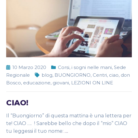
10 Marzo 2020
Corsi
,
i sogni nelle mani
,
Sede
Regionale
blog
,
BUONGIORNO
,
Centri
,
ciao
,
don
Bosco
,
educazione
,
giovani
,
LEZIONI ON LINE
CIAO!
Il “Buongiorno” di questa mattina è una lettera per
te! CIAO …. ! Sarebbe bello che dopo il “mio” CIAO
tu leggessi il tuo nome:
…