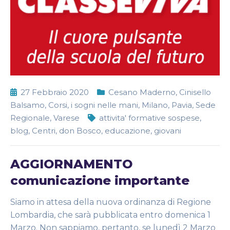
27 Febbraio 2020
Cesano Maderno
,
Cinisello
Balsamo
,
Corsi
,
i sogni nelle mani
,
Milano
,
Pavia
,
Sede
Regionale
,
Varese
attivita' formative sospese
,
blog
,
Centri
,
don Bosco
,
educazione
,
giovani
AGGIORNAMENTO
comunicazione importante
Siamo in attesa della nuova ordinanza di Regione
Lombardia, che sarà pubblicata entro domenica 1
Marzo. Non sappiamo, pertanto, se lunedì 2 Marzo