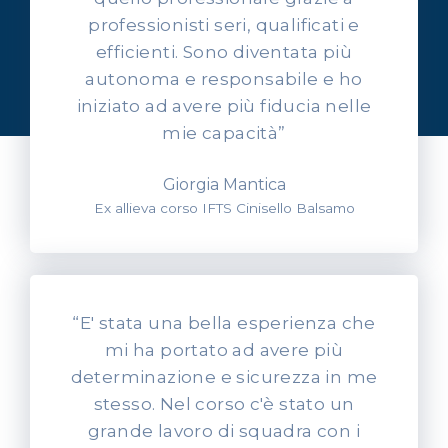
professionisti seri, qualificati e
OPINIONI DEI NOSTRI ALLIEVI
efficienti. Sono diventata più
Ascolta l'esperienza dei
autonoma e responsabile e ho
nostri allievi
iniziato ad avere più fiducia nelle
mie capacità”
Giorgia Mantica
Ex allieva corso IFTS Cinisello Balsamo
“E' stata una bella esperienza che
mi ha portato ad avere più
determinazione e sicurezza in me
stesso. Nel corso c'è stato un
grande lavoro di squadra con i