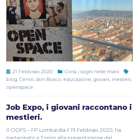
21 Febbraio 2020
Corsi
,
i sogni nelle mani
blog
,
Centri
,
don Bosco
,
educazione
,
giovani
,
mestieri
,
openspace
Job Expo, i giovani raccontano i
mestieri.
Il CIOFS – FP Lombardia il 19 Febbraio 2020, ha
partecipato a Torino alla presentazione del