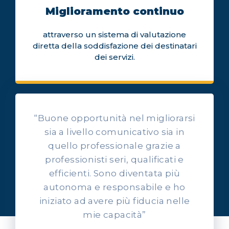
Miglioramento continuo
attraverso un sistema di valutazione
diretta della soddisfazione dei destinatari
dei servizi.
“Buone opportunità nel migliorarsi
sia a livello comunicativo sia in
quello professionale grazie a
professionisti seri, qualificati e
OPINIONI DEI NOSTRI ALLIEVI
efficienti. Sono diventata più
Ascolta l'esperienza dei
autonoma e responsabile e ho
nostri allievi
iniziato ad avere più fiducia nelle
mie capacità”