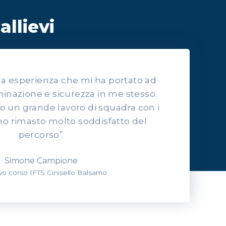
allievi
lla esperienza che mi ha portato ad
inazione e sicurezza in me stesso.
to un grande lavoro di squadra con i
o rimasto molto soddisfatto del
percorso”
Simone Campione
evo corso IFTS Cinisello Balsamo