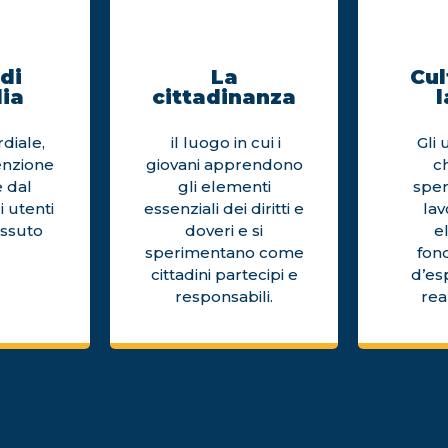
di
La
Cul
ia
cittadinanza
l
diale,
il luogo in cui i
Gli 
enzione
giovani apprendono
c
 dal
gli elementi
sper
i utenti
essenziali dei diritti e
la
issuto
doveri e si
e
sperimentano come
fon
cittadini partecipi e
d’es
responsabili.
rea