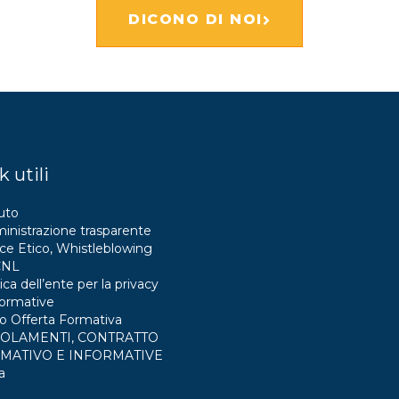
DICONO DI NOI
k utili
uto
nistrazione trasparente
ce Etico, Whistleblowing
CNL
ica dell’ente per la privacy
formative
o Offerta Formativa
OLAMENTI, CONTRATTO
MATIVO E INFORMATIVE
a