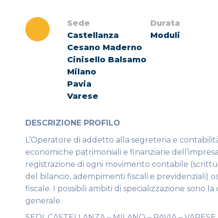
Sede
Durata
Castellanza
Moduli
Cesano Maderno
Cinisello Balsamo
Milano
Pavia
Varese
DESCRIZIONE PROFILO
L’Operatore di addetto alla segreteria e contabilit
economiche patrimoniali e finanziarie dell’impresa,
registrazione di ogni movimento contabile (scritture
del bilancio, adempimenti fiscali e previdenziali) os
fiscale. I possibili ambiti di specializzazione sono la 
generale.
SEDI: CASTELLANZA – MILANO – PAVIA – VARESE 