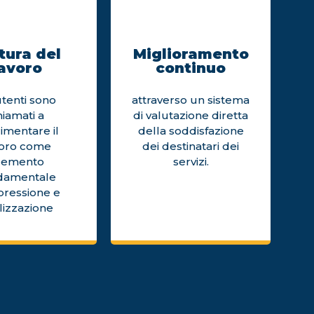
tura del
Miglioramento
avoro
continuo
utenti sono
attraverso un sistema
hiamati a
di valutazione diretta
imentare il
della soddisfazione
voro come
dei destinatari dei
lemento
servizi.
damentale
pressione e
lizzazione