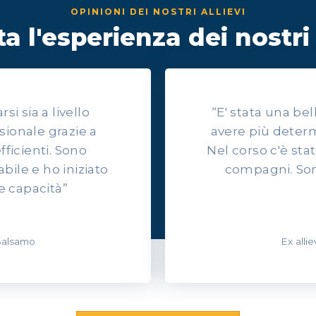
OPINIONI DEI NOSTRI ALLIEVI
a l'esperienza dei nostri 
i sia a livello
“E' stata una be
sionale grazie a
avere più determ
efficienti. Sono
Nel corso c'è sta
ile e ho iniziato
compagni. Son
e capacità”
 Balsamo
Ex alli