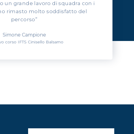
to un grande lavoro di squadra con i
o rimasto molto soddisfatto del
percorso”
Simone Campione
evo corso IFTS Cinisello Balsamo