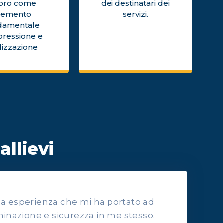
voro come
dei destinatari dei
lemento
servizi.
damentale
pressione e
lizzazione
allievi
lla esperienza che mi ha portato ad
inazione e sicurezza in me stesso.