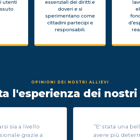
i utenti
essenziali dei diritti e
la
issuto
doveri e si
e
sperimentano come
fon
cittadini partecipi e
d’es
responsabili.
rea
OPINIONI DEI NOSTRI ALLIEVI
a l'esperienza dei nostri 
i sia a livello
“E' stata una be
sionale grazie a
avere più determ