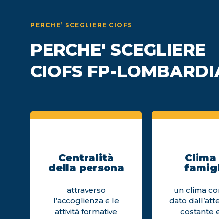
PERCHE’ SCEGLIERE CIOFS
PERCHE' SCEGLIERE
CIOFS FP-LOMBARDI
Centralità
Clima 
della persona
famigl
attraverso
un clima cor
l’accoglienza e le
dato dall’att
attività formative
costante e