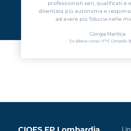
professionisti seri, qualificati e 
diventata più autonoma e responsab
ad avere più fiducia nelle mi
Giorgia Mantica
Ex allieva corso IFTS Cinisello
CIOFS FP Lombardia
Lin