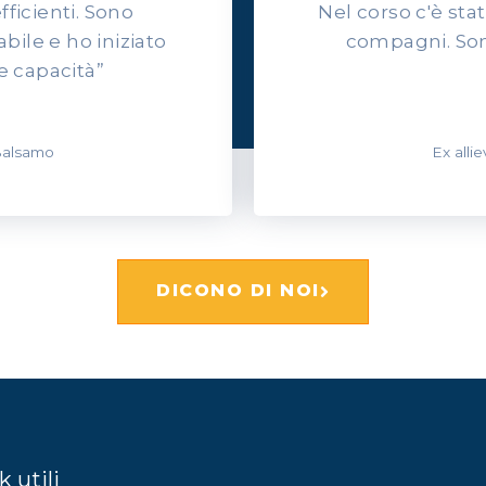
efficienti. Sono
Nel corso c'è sta
ile e ho iniziato
compagni. Son
e capacità”
 Balsamo
Ex alli
DICONO DI NOI
k utili