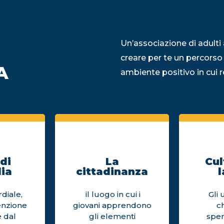
Un’associazione di adulti 
creare per te un percorso
A
ambiente positivo in cui re
di
La
Cul
ia
cittadinanza
l
diale,
il luogo in cui i
Gli 
enzione
giovani apprendono
c
 dal
gli elementi
sper