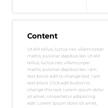
Content
Ut elit tellus, luctus nec ullamcorper
mattis, pulvinar dapibus leo. Ut elit
tellus, luctus nec ullamcorper
mattis, pulvinar dapibus leo. I am
text block. edit to change text. I am
text block. Click edit button to
change this text. Lorem ipsum dolor
sit amet, consectetur adipiscing
edit. Lorem ipsum dolor sit amet,