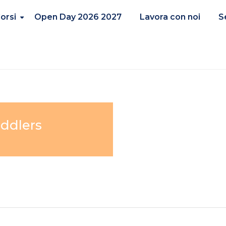
orsi
Open Day 2026 2027
Lavora con noi
S
oddlers