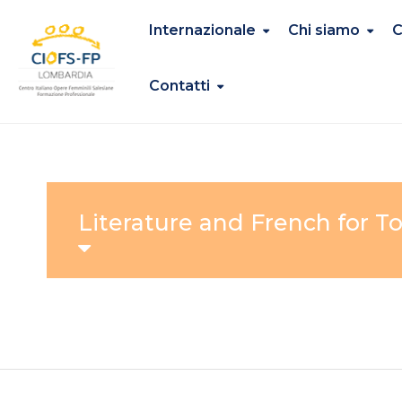
Internazionale
Chi siamo
C
Contatti
Literature and French for T
It started out as a preschool