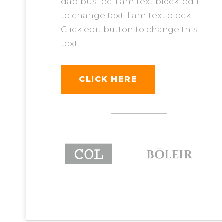
dapibus leo. I am text block. edit
to change text. I am text block.
Click edit button to change this
text.
CLICK HERE