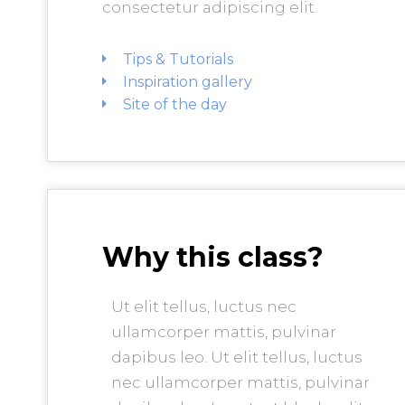
consectetur adipiscing elit.
Tips & Tutorials
Inspiration gallery
Site of the day
Why this class?
Ut elit tellus, luctus nec
ullamcorper mattis, pulvinar
dapibus leo. Ut elit tellus, luctus
nec ullamcorper mattis, pulvinar