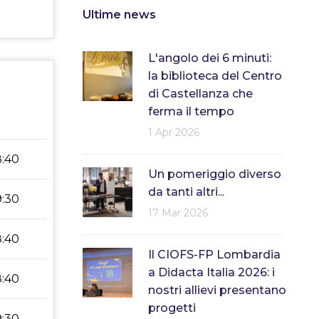
Ultime news
L'angolo dei 6 minuti:
la biblioteca del Centro
di Castellanza che
ferma il tempo
1 Apr 2026
8:40
Un pomeriggio diverso
da tanti altri...
9:30
17 Mar 2026
8:40
Il CIOFS-FP Lombardia
a Didacta Italia 2026: i
8:40
nostri allievi presentano
progetti
9:30