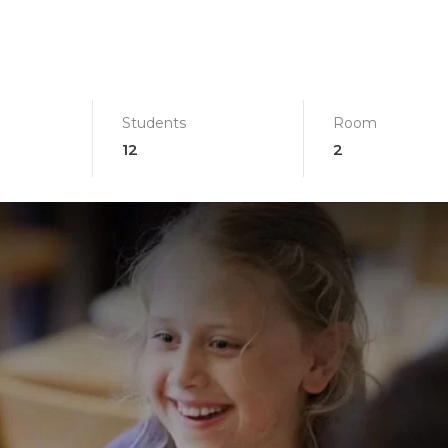
Students
Room
12
2