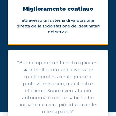
Miglioramento continuo
attraverso un sistema di valutazione
diretta della soddisfazione dei destinatari
dei servizi.
“Buone opportunità nel migliorarsi
sia a livello comunicativo sia in
quello professionale grazie a
professionisti seri, qualificati e
OPINIONI DEI NOSTRI ALLIEVI
efficienti. Sono diventata più
Ascolta l'esperienza dei
autonoma e responsabile e ho
nostri allievi
iniziato ad avere più fiducia nelle
mie capacità”