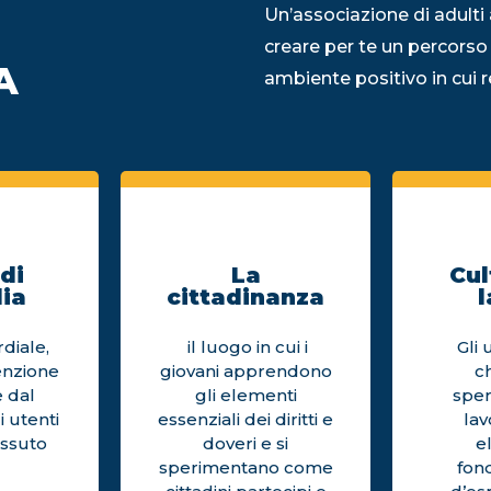
Un’associazione di adulti 
creare per te un percorso
A
ambiente positivo in cui re
di
La
Cul
ia
cittadinanza
l
diale,
il luogo in cui i
Gli 
enzione
giovani apprendono
c
 dal
gli elementi
sper
i utenti
essenziali dei diritti e
la
issuto
doveri e si
e
sperimentano come
fon