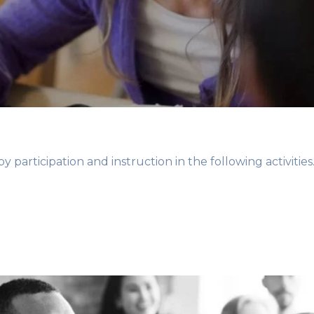
y participation and instruction in the following activities