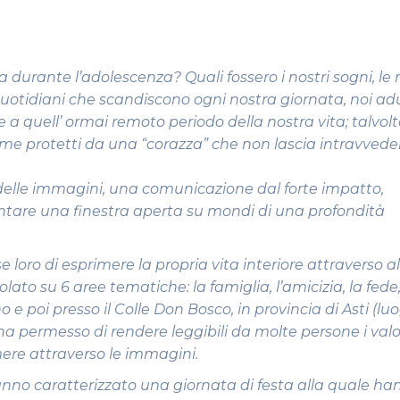
a durante l’adolescenza? Quali fossero i nostri sogni, le 
 quotidiani che scandiscono ogni nostra giornata, noi adu
a quell’ ormai remoto periodo della nostra vita; talvolta
ome protetti da una “corazza” che non lascia intravvede
o delle immagini, una comunicazione dal forte impatto,
entare una finestra aperta su mondi di una profondità
oro di esprimere la propria vita interiore attraverso a
lato su 6 aree tematiche: la famiglia, l’amicizia, la fede, 
no e poi presso il Colle Don Bosco, in provincia di Asti (lu
a permesso di rendere leggibili da molte persone i valor
ere attraverso le immagini.
 hanno caratterizzato una giornata di festa alla quale h