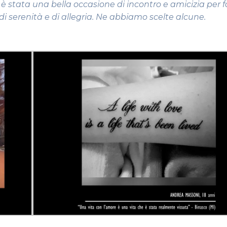
 è stata una bella occasione di incontro e amicizia per 
i serenità e di allegria. Ne abbiamo scelte alcune.