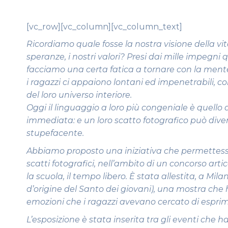
[vc_row][vc_column][vc_column_text]
Ricordiamo quale fosse la nostra visione della vit
speranze, i nostri valori? Presi dai mille impegni
facciamo una certa fatica a tornare con la mente 
i ragazzi ci appaiono lontani ed impenetrabili, c
del loro universo interiore.
Oggi il linguaggio a loro più congeniale è quell
immediata: e un loro scatto fotografico può div
stupefacente.
Abbiamo proposto una iniziativa che permettesse l
scatti fotografici, nell’ambito di un concorso artico
la scuola, il tempo libero. È stata allestita, a Mila
d’origine del Santo dei giovani), una mostra che h
emozioni che i ragazzi avevano cercato di esprim
L’esposizione è stata inserita tra gli eventi che