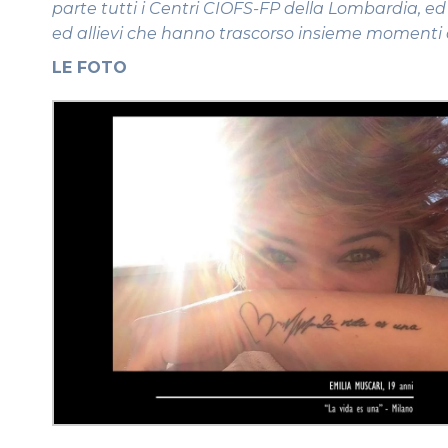
parte tutti i Centri CIOFS-FP della Lombardia, ed
ed allievi che hanno trascorso insieme momenti d
LE FOTO