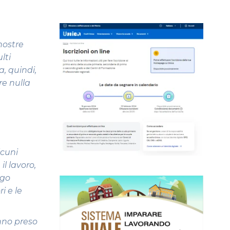
nostre
lti
, quindi,
re nulla
lcuni
il lavoro,
ogo
i e le
anno preso