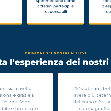
sperimentano come
fon
cittadini partecipi e
d’es
responsabili.
rea
OPINIONI DEI NOSTRI ALLIEVI
a l'esperienza dei nostri 
i sia a livello
“E' stata una be
sionale grazie a
avere più determ
efficienti. Sono
Nel corso c'è sta
ile e ho iniziato
compagni. Son