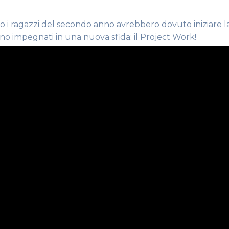
o i ragazzi del secondo anno avrebbero dovuto iniziare l
o impegnati in una nuova sfida: il Project Work!