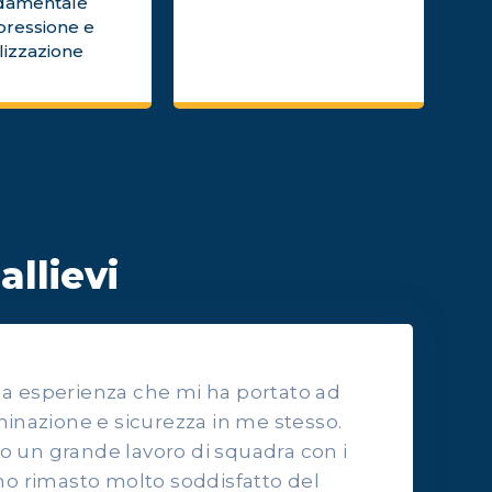
damentale
pressione e
lizzazione
allievi
lla esperienza che mi ha portato ad
inazione e sicurezza in me stesso.
to un grande lavoro di squadra con i
o rimasto molto soddisfatto del