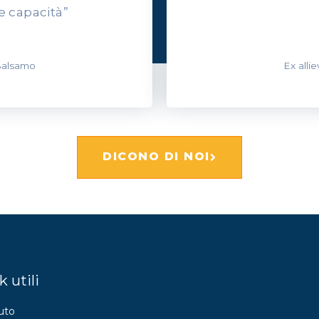
e capacità”
 Balsamo
Ex alli
DICONO DI NOI
k utili
uto