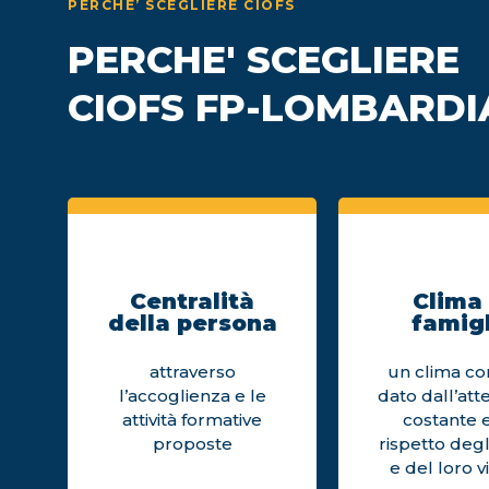
PERCHE’ SCEGLIERE CIOFS
PERCHE' SCEGLIERE
CIOFS FP-LOMBARDI
Centralità
Clima 
della persona
famigl
attraverso
un clima cor
l’accoglienza e le
dato dall’att
attività formative
costante e
proposte
rispetto degl
e del loro v