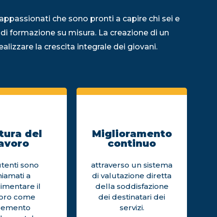
appassionati che sono pronti a capire chi sei e
 di formazione su misura. La creazione di un
alizzare la crescita integrale dei giovani.
tura del
Miglioramento
avoro
continuo
utenti sono
attraverso un sistema
hiamati a
di valutazione diretta
imentare il
della soddisfazione
voro come
dei destinatari dei
lemento
servizi.