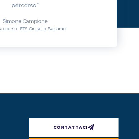
percorso”
Simone Campione
evo corso IFTS Cinisello Balsamo
CONTATTACI