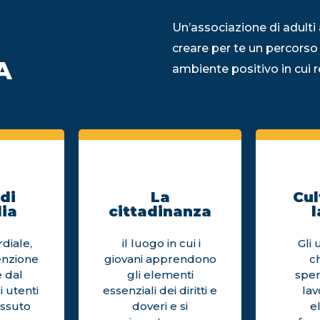
Un’associazione di adulti 
creare per te un percorso
A
ambiente positivo in cui re
di
La
Cul
ia
cittadinanza
l
diale,
il luogo in cui i
Gli 
enzione
giovani apprendono
c
 dal
gli elementi
sper
i utenti
essenziali dei diritti e
la
issuto
doveri e si
e