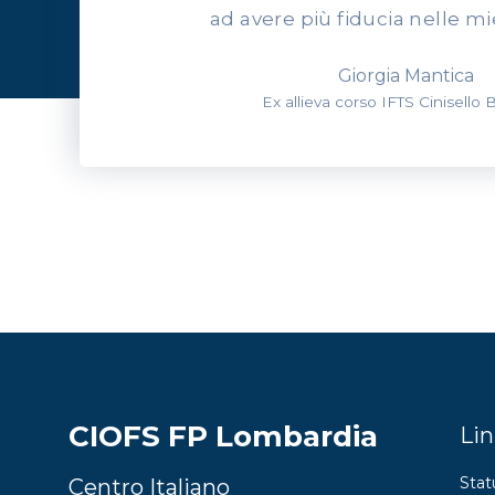
ad avere più fiducia nelle mi
Giorgia Mantica
Ex allieva corso IFTS Cinisello
CIOFS FP Lombardia
Lin
Stat
Centro Italiano