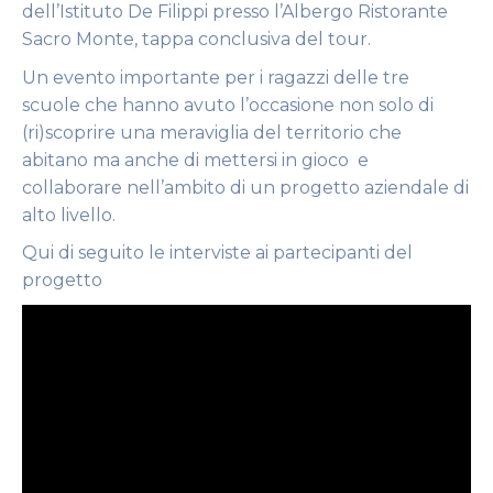
dell’Istituto De Filippi presso l’Albergo Ristorante
Sacro Monte, tappa conclusiva del tour.
Un evento importante per i ragazzi delle tre
scuole che hanno avuto l’occasione non solo di
(ri)scoprire una meraviglia del territorio che
abitano ma anche di mettersi in gioco e
collaborare nell’ambito di un progetto aziendale di
alto livello.
Qui di seguito le interviste ai partecipanti del
progetto