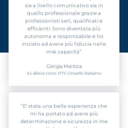
sia a livello comunicativo sia in
quello professionale grazie a
professionisti seri, qualificati e
OPINIONI DEI NOSTRI ALLIEVI
efficienti. Sono diventata più
Ascolta l'esperienza dei
autonoma e responsabile e ho
nostri allievi
iniziato ad avere più fiducia nelle
mie capacità”
Giorgia Mantica
Ex allieva corso IFTS Cinisello Balsamo
“E' stata una bella esperienza che
mi ha portato ad avere più
determinazione e sicurezza in me