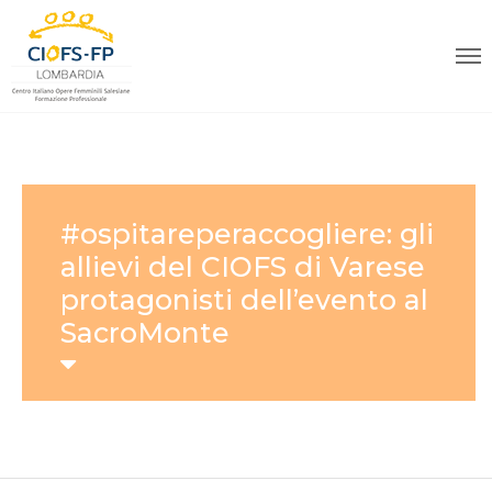
#ospitareperaccogliere: gli
allievi del CIOFS di Varese
protagonisti dell’evento al
SacroMonte