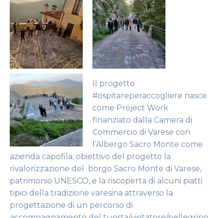
Il progetto
#ospitareperaccogliere nasce
come Project Work
finanziato dalla Camera di
Commercio di Varese con
l’Albergo Sacro Monte come
azienda capofila; obiettivo del progetto la
rivalorizzazione del borgo Sacro Monte di Varese,
patrimonio UNESCO, e la riscoperta di alcuni piatti
tipici della tradizione varesina attraverso la
progettazione di un percorso di
accompagnamento del turista/visitatore/pellegrino