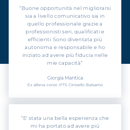
“Buone opportunità nel migliorarsi
sia a livello comunicativo sia in
quello professionale grazie a
professionisti seri, qualificati e
OPINIONI DEI NOSTRI ALLIEVI
efficienti. Sono diventata più
Ascolta l'esperienza dei
autonoma e responsabile e ho
nostri allievi
iniziato ad avere più fiducia nelle
mie capacità”
Giorgia Mantica
Ex allieva corso IFTS Cinisello Balsamo
“E' stata una bella esperienza che
mi ha portato ad avere più