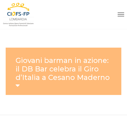
Giovani barman in azione:
il DB Bar celebra il Giro
d’Italia a Cesano Maderno