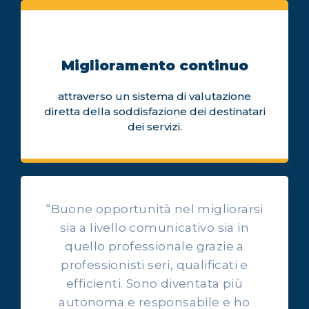
Miglioramento continuo
attraverso un sistema di valutazione
diretta della soddisfazione dei destinatari
dei servizi.
“Buone opportunità nel migliorarsi
sia a livello comunicativo sia in
quello professionale grazie a
professionisti seri, qualificati e
OPINIONI DEI NOSTRI ALLIEVI
efficienti. Sono diventata più
Ascolta l'esperienza dei
autonoma e responsabile e ho