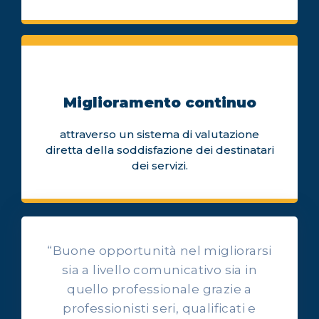
Miglioramento continuo
attraverso un sistema di valutazione
diretta della soddisfazione dei destinatari
dei servizi.
“Buone opportunità nel migliorarsi
sia a livello comunicativo sia in
quello professionale grazie a
professionisti seri, qualificati e
OPINIONI DEI NOSTRI ALLIEVI