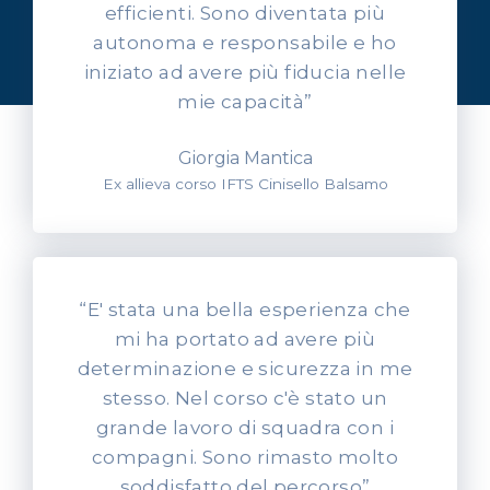
efficienti. Sono diventata più
Ascolta l'esperienza dei
autonoma e responsabile e ho
nostri allievi
iniziato ad avere più fiducia nelle
mie capacità”
Giorgia Mantica
Ex allieva corso IFTS Cinisello Balsamo
“E' stata una bella esperienza che
mi ha portato ad avere più
determinazione e sicurezza in me
stesso. Nel corso c'è stato un
grande lavoro di squadra con i
compagni. Sono rimasto molto
soddisfatto del percorso”