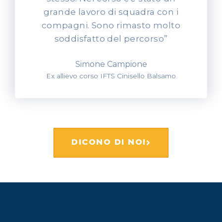
grande lavoro di squadra con i
compagni. Sono rimasto molto
soddisfatto del percorso”
Simone Campione
Ex allievo corso IFTS Cinisello Balsamo
DICONO DI NOI