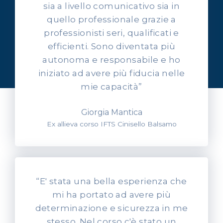
sia a livello comunicativo sia in
quello professionale grazie a
professionisti seri, qualificati e
OPINIONI DEI NOSTRI ALLIEVI
efficienti. Sono diventata più
Ascolta l'esperienza dei
autonoma e responsabile e ho
nostri allievi
iniziato ad avere più fiducia nelle
mie capacità”
Giorgia Mantica
Ex allieva corso IFTS Cinisello Balsamo
“E' stata una bella esperienza che
mi ha portato ad avere più
determinazione e sicurezza in me
stesso. Nel corso c'è stato un