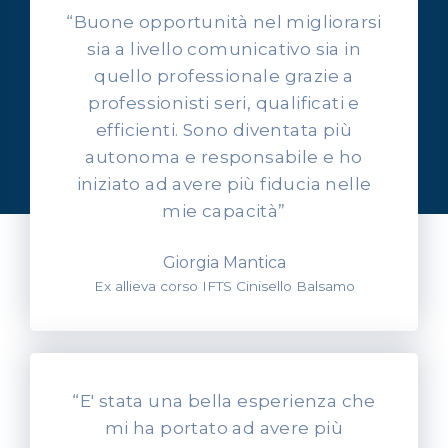
“Buone opportunità nel migliorarsi
sia a livello comunicativo sia in
quello professionale grazie a
professionisti seri, qualificati e
OPINIONI DEI NOSTRI ALLIEVI
efficienti. Sono diventata più
Ascolta l'esperienza dei
autonoma e responsabile e ho
nostri allievi
iniziato ad avere più fiducia nelle
mie capacità”
Giorgia Mantica
Ex allieva corso IFTS Cinisello Balsamo
“E' stata una bella esperienza che
mi ha portato ad avere più