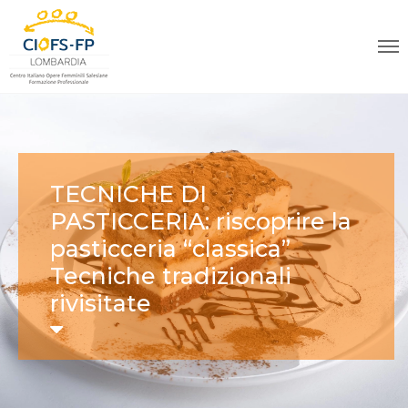
TECNICHE DI
PASTICCERIA: riscoprire la
pasticceria “classica”
Tecniche tradizionali
rivisitate