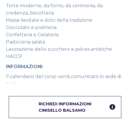
Torte moderne, da forno, da cerimonia, da
credenza, biscotteria
Masse lievitate e dolci della tradizione
Cioccolato e pralineria
Confetteria e Gelateria
Pasticceria salata
Lavorazione dello zucchero e piéces artistiche
HACCP
INFORMAZIONI
Il calendario del corso verrà comunicato in sede di
avvio.
I formatori sono tutti esperti del mondo del lavoro
L’avvio del corso è vincolato al numero minimo di
RICHIEDI INFORMAZIONI
10 partecipanti
CINISELLO BALSAMO