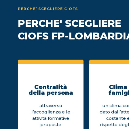
PERCHE’ SCEGLIERE CIOFS
PERCHE' SCEGLIERE
CIOFS FP-LOMBARDI
Centralità
Clima 
della persona
famigl
attraverso
un clima cor
l’accoglienza e le
dato dall’att
attività formative
costante e
proposte
rispetto degl