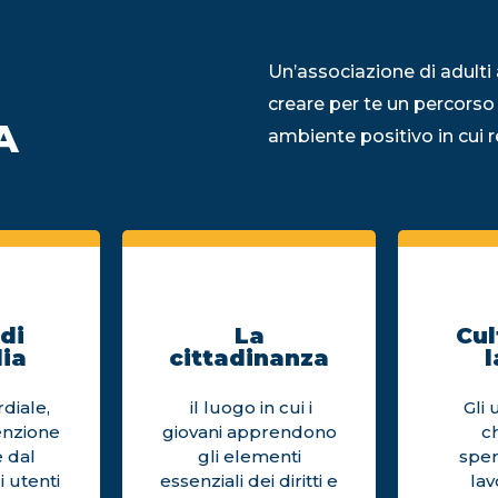
Un’associazione di adulti 
creare per te un percorso
A
ambiente positivo in cui re
di
La
Cul
ia
cittadinanza
l
diale,
il luogo in cui i
Gli 
enzione
giovani apprendono
c
 dal
gli elementi
sper
i utenti
essenziali dei diritti e
la