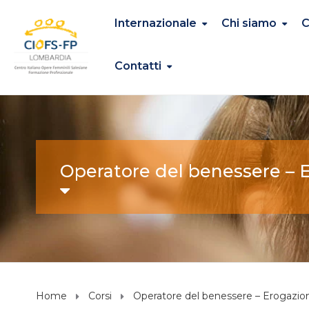
Internazionale
Chi siamo
C
Contatti
Operatore del benessere – E
Home
Corsi
Operatore del benessere – Erogazion