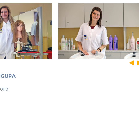
IGURA
voro