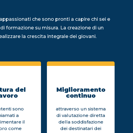
appassionati che sono pronti a capire chi sei e
 di formazione su misura. La creazione di un
alizzare la crescita integrale dei giovani.
tura del
Miglioramento
avoro
continuo
utenti sono
attraverso un sistema
hiamati a
di valutazione diretta
imentare il
della soddisfazione
voro come
dei destinatari dei