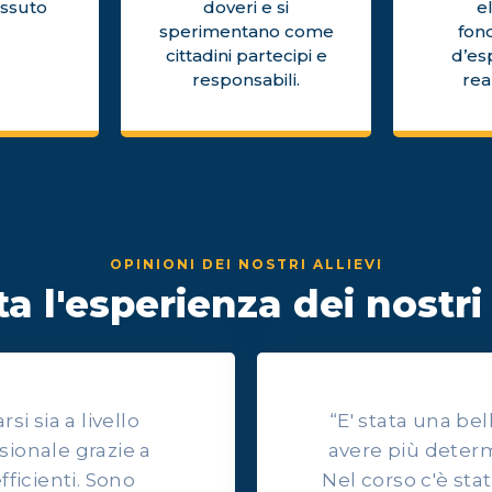
issuto
doveri e si
e
sperimentano come
fon
cittadini partecipi e
d’es
responsabili.
rea
OPINIONI DEI NOSTRI ALLIEVI
a l'esperienza dei nostri 
i sia a livello
“E' stata una be
sionale grazie a
avere più determ
efficienti. Sono
Nel corso c'è sta