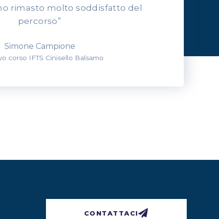
o rimasto molto soddisfatto del
percorso”
Simone Campione
evo corso IFTS Cinisello Balsamo
CONTATTACI