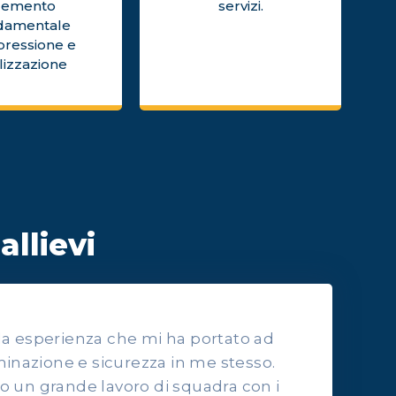
lemento
servizi.
damentale
pressione e
lizzazione
allievi
lla esperienza che mi ha portato ad
inazione e sicurezza in me stesso.
to un grande lavoro di squadra con i