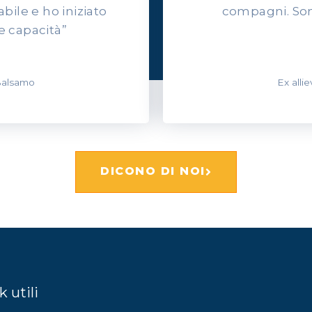
ile e ho iniziato
compagni. Son
e capacità”
 Balsamo
Ex alli
DICONO DI NOI
k utili