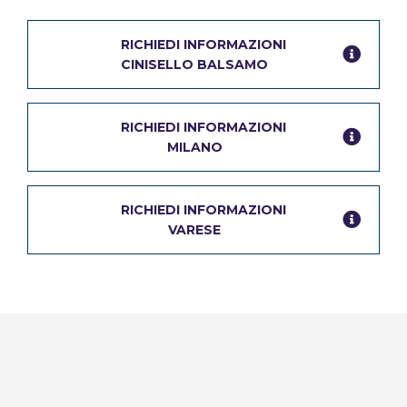
I formatori sono tutti esperti del mondo del lavoro
L’avvio del corso è vincolato al numero minimo di
RICHIEDI INFORMAZIONI
10 partecipanti
CINISELLO BALSAMO
RICHIEDI INFORMAZIONI
MILANO
RICHIEDI INFORMAZIONI
VARESE