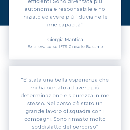
efficienti. Sono diventata più
Ascolta l'esperienza dei
autonoma e responsabile e ho
nostri allievi
iniziato ad avere più fiducia nelle
mie capacità”
Giorgia Mantica
Ex allieva corso IFTS Cinisello Balsamo
“E' stata una bella esperienza che
mi ha portato ad avere più
determinazione e sicurezza in me
stesso. Nel corso c'è stato un
grande lavoro di squadra con i
compagni. Sono rimasto molto
soddisfatto del percorso”