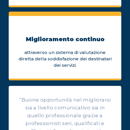
Miglioramento continuo
attraverso un sistema di valutazione
diretta della soddisfazione dei destinatari
dei servizi.
“Buone opportunità nel migliorarsi
sia a livello comunicativo sia in
quello professionale grazie a
professionisti seri, qualificati e
OPINIONI DEI NOSTRI ALLIEVI