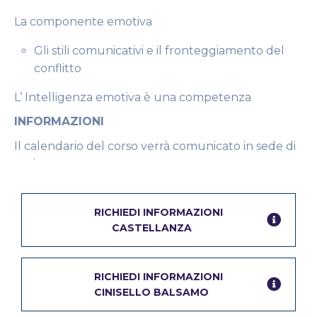
La componente emotiva
Gli stili comunicativi e il fronteggiamento del
conflitto
L’ Intelligenza emotiva è una competenza
INFORMAZIONI
Il calendario del corso verrà comunicato in sede di
avvio.
I formatori sono tutti esperti del mondo del lavoro
L’avvio del corso è vincolato al numero minimo di
RICHIEDI INFORMAZIONI
10 partecipanti
CASTELLANZA
RICHIEDI INFORMAZIONI
CINISELLO BALSAMO