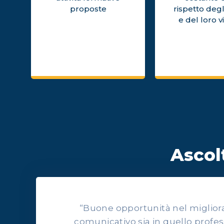
proposte
rispetto degl
e del loro v
Ascolt
“Buone opportunità nel migliorars
comunicativo sia in quello profes