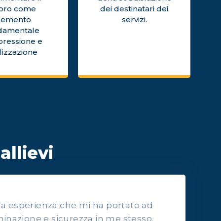
voro come
dei destinatari dei
lemento
servizi.
damentale
pressione e
lizzazione
allievi
lla esperienza che mi ha portato ad
inazione e sicurezza in me stesso.