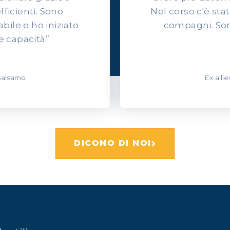
efficienti. Sono
Nel corso c'è sta
ile e ho iniziato
compagni. Son
e capacità”
 Balsamo
Ex alli
DICONO DI NOI