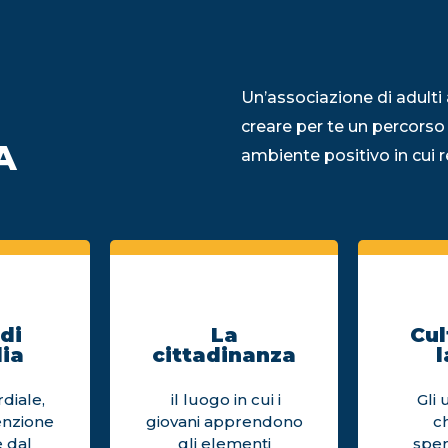
Un’associazione di adulti 
creare per te un percorso
A
ambiente positivo in cui re
di
La
Cul
ia
cittadinanza
l
diale,
il luogo in cui i
Gli 
enzione
giovani apprendono
c
 dal
gli elementi
sper