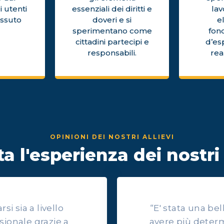
i utenti
essenziali dei diritti e
la
issuto
doveri e si
e
sperimentano come
fon
cittadini partecipi e
d’es
responsabili.
rea
OPINIONI DEI NOSTRI ALLIEVI
a l'esperienza dei nostri 
i sia a livello
“E' stata una be
sionale grazie a
avere più determ