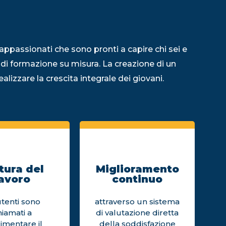
appassionati che sono pronti a capire chi sei e
 di formazione su misura. La creazione di un
alizzare la crescita integrale dei giovani.
tura del
Miglioramento
avoro
continuo
utenti sono
attraverso un sistema
hiamati a
di valutazione diretta
imentare il
della soddisfazione