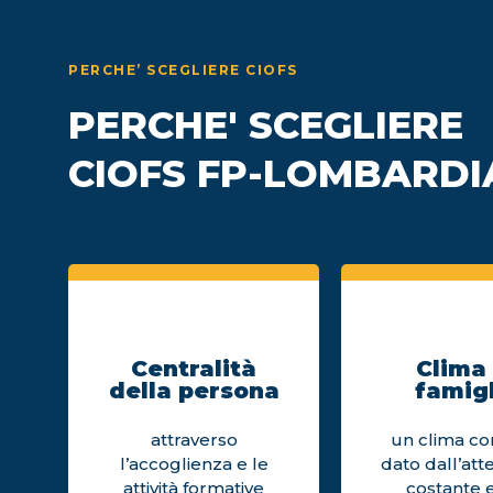
PERCHE’ SCEGLIERE CIOFS
PERCHE' SCEGLIERE
CIOFS FP-LOMBARDI
Centralità
Clima 
della persona
famigl
attraverso
un clima cor
l’accoglienza e le
dato dall’att
attività formative
costante e