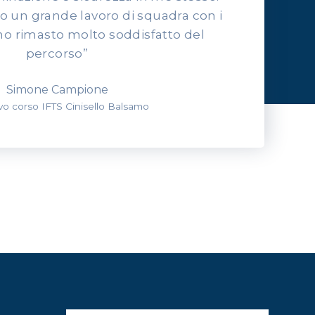
to un grande lavoro di squadra con i
o rimasto molto soddisfatto del
percorso”
Simone Campione
evo corso IFTS Cinisello Balsamo